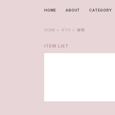
HOME
ABOUT
CATEGORY
HOME
ギフト
鉢物
ITEM LIST