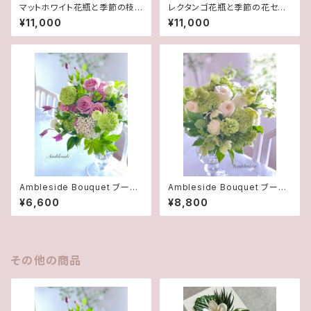
マットホワイト花瓶と季節の枝
レクタンゴ花瓶と季節の花セッ
物またはグリーン
ト 送料込み
¥11,000
¥11,000
Ambleside Bouquet ブーケ
Ambleside Bouquet ブーケ
S
M
¥6,600
¥8,800
その他の商品