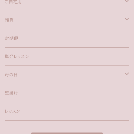
花束
ご自宅用
花瓶
アレンジメント(置き型)
花束
雑貨
鉢物
アレンジメント(置き型)
花瓶
定期便
お供え
リース
鉢物
単発レッスン
お供えアレンジメント(置き型)
ハーバリウム
母の日
リース
LEDキャンドル
鉢物
壁掛け
クリスマスギフト
ドライフラワー
アレンジメント
レッスン
アーティフィシャル(造花)
ブーケ