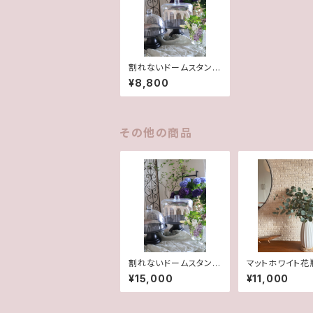
割れないドームスタン
ド Sサイズ(左側)
¥8,800
その他の商品
割れないドームスタン
マットホワイト花
ド Lサイズ(右側)
節の枝物または
¥15,000
¥11,000
ン