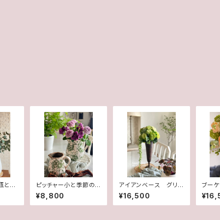
瓶と季
ピッチャー小と季節の
アイアンベース グリ
ブーケ
グリー
花セット 送料込み
ーン(造花)
¥8,800
¥16,500
¥16,