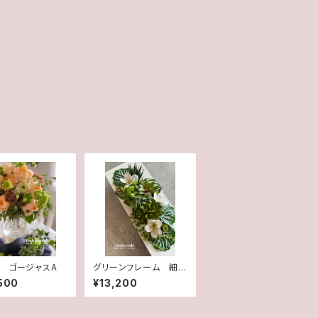
 ゴージャスA
グリーンフレーム 細
長(造花)
500
¥13,200