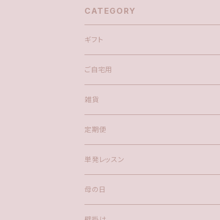
CATEGORY
ギフト
花束
ご自宅用
花瓶
アレンジメント(置き型)
花束
雑貨
鉢物
アレンジメント(置き型)
花瓶
定期便
お供え
リース
鉢物
単発レッスン
お供えアレンジメント(置き型)
ハーバリウム
母の日
リース
LEDキャンドル
鉢物
壁掛け