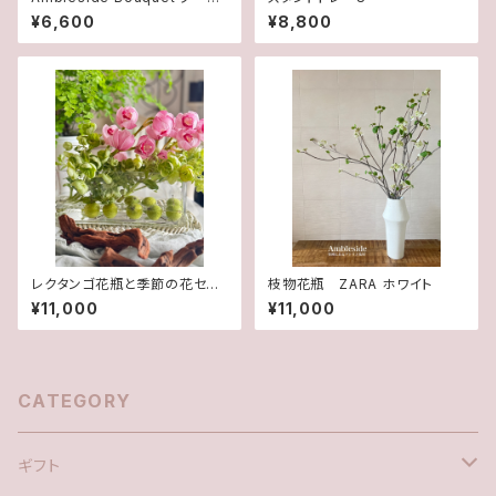
S
¥6,600
¥8,800
レクタンゴ花瓶と季節の花セッ
枝物花瓶 ZARA ホワイト
ト 送料込み
¥11,000
¥11,000
CATEGORY
ギフト