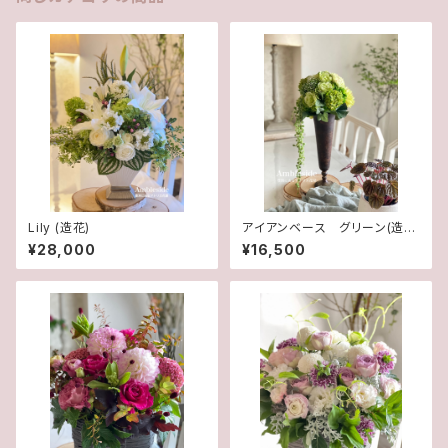
Lily (造花)
アイアンベース グリーン(造
花)
¥28,000
¥16,500