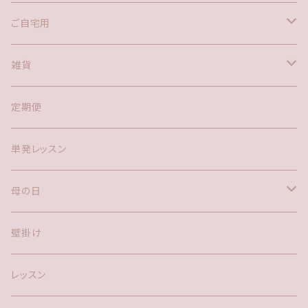
花束
ご自宅用
花瓶
アレンジメント(置き型)
花束
雑貨
鉢物
アレンジメント(置き型)
花瓶
定期便
お供え
リース
鉢物
単発レッスン
お供えアレンジメント(置き型)
ハーバリウム
母の日
リース
LEDキャンドル
鉢物
壁掛け
クリスマスギフト
ドライフラワー
アレンジメント
レッスン