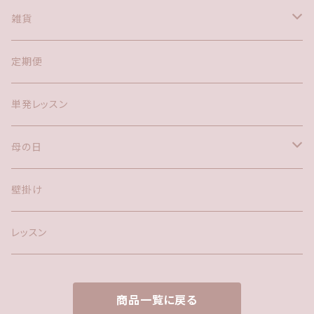
花瓶
アレンジメント(置き型)
花束
雑貨
鉢物
アレンジメント(置き型)
花瓶
定期便
お供え
リース
鉢物
単発レッスン
お供えアレンジメント(置き型)
ハーバリウム
母の日
リース
LEDキャンドル
鉢物
壁掛け
クリスマスギフト
ドライフラワー
アレンジメント
レッスン
アーティフィシャル(造花)
ブーケ
商品一覧に戻る