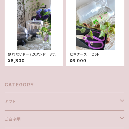
割れないドームスタンド Sサイ
ビギナーズ セット
ズ(左側)
¥8,800
¥6,000
CATEGORY
ギフト
花束
ご自宅用