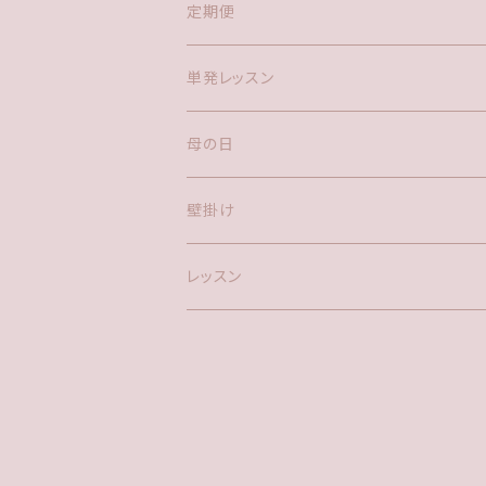
鉢物
アレンジメント(置き型)
花瓶
定期便
お供え
リース
鉢物
単発レッスン
お供えアレンジメント(置き型)
ハーバリウム
母の日
リース
LEDキャンドル
鉢物
壁掛け
クリスマスギフト
ドライフラワー
アレンジメント
レッスン
アーティフィシャル(造花)
ブーケ
リース
クリスマス雑貨