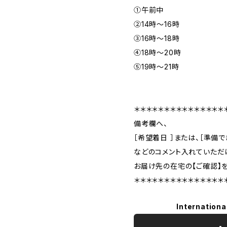
①午前中
②14時〜16時
③16時〜18時
④18時〜20時
⑤19時〜21時
＊＊＊＊＊＊＊＊＊＊＊＊＊＊＊
備考欄へ、
［希望着日 ］または、［準備
などのコメント入れていただ
お届け先の在宅の【ご確認】
＊＊＊＊＊＊＊＊＊＊＊＊＊＊＊
Internationa