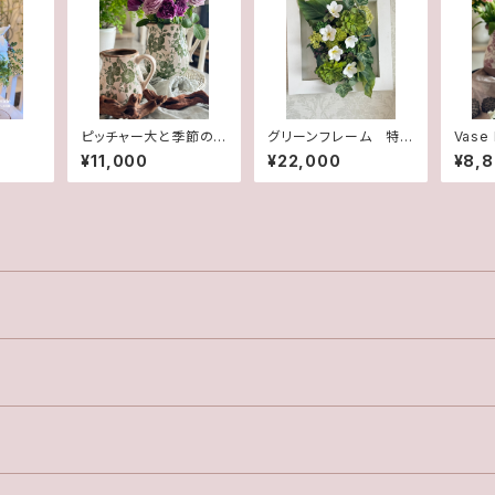
ピッチャー大と季節の
グリーンフレーム 特
Vase
花セット 送料込み
大(造花)
と花
¥11,000
¥22,000
¥8,