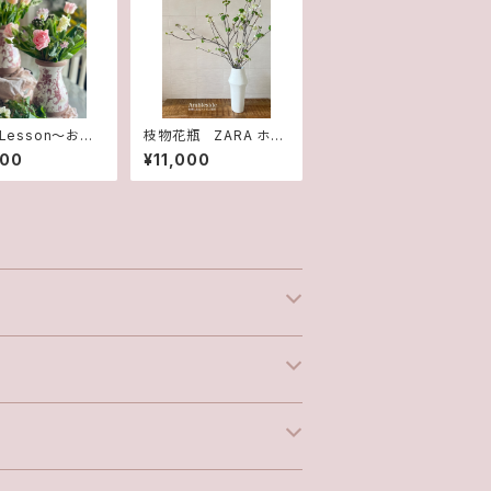
 Lesson〜お花
枝物花瓶 ZARA ホワ
瓶の選び方講座〜
イト
800
¥11,000