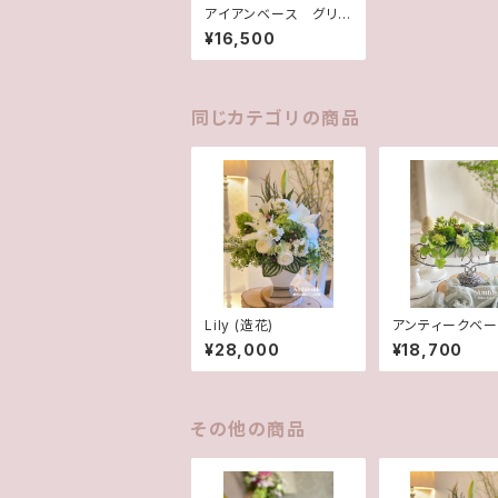
アイアンベース グリ
ーン(造花)
¥16,500
同じカテゴリの商品
Lily (造花)
アンティークベ
ーバル(造花)
¥28,000
¥18,700
その他の商品