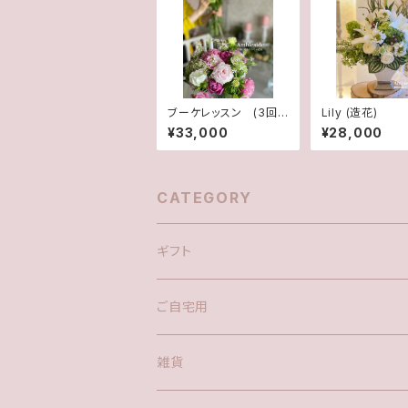
ブーケレッスン (3回
Lily (造花)
毎の更新制)
¥33,000
¥28,000
CATEGORY
ギフト
花束
ご自宅用
花瓶
アレンジメント(置き型)
花束
雑貨