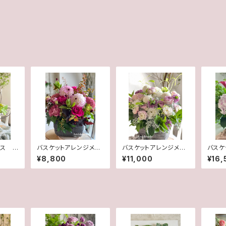
ース オ
バスケットアレンジメン
バスケットアレンジメン
バスケ
ト S
ト M
ト L
¥8,800
¥11,000
¥16,