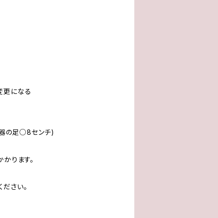
変更になる
(器の足○8センチ)
かかります。
ください。